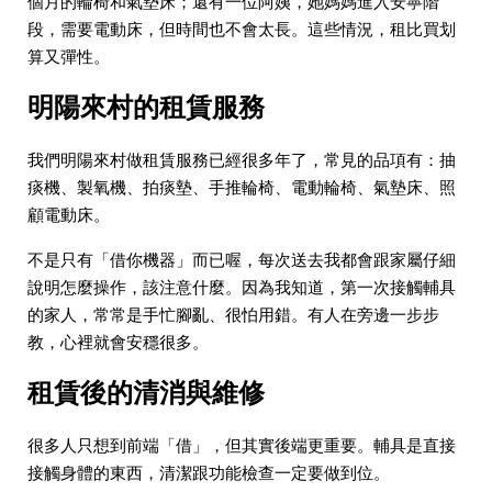
個月的輪椅和氣墊床；還有一位阿姨，她媽媽進入安寧階
段，需要電動床，但時間也不會太長。這些情況，租比買划
算又彈性。
明陽來村的租賃服務
我們明陽來村做租賃服務已經很多年了，常見的品項有：抽
痰機、製氧機、拍痰墊、手推輪椅、電動輪椅、氣墊床、照
顧電動床。
不是只有「借你機器」而已喔，每次送去我都會跟家屬仔細
說明怎麼操作，該注意什麼。因為我知道，第一次接觸輔具
的家人，常常是手忙腳亂、很怕用錯。有人在旁邊一步步
教，心裡就會安穩很多。
租賃後的清消與維修
很多人只想到前端「借」，但其實後端更重要。輔具是直接
接觸身體的東西，清潔跟功能檢查一定要做到位。