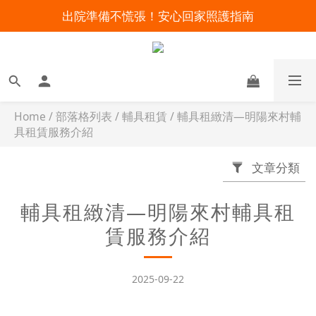
出院準備不慌張！安心回家照護指南
明陽來村全館免運優惠中
暑假出遊 攜帶氧氣機不怕坐飛機
明陽來村全館免運優惠中
Home
/
部落格列表
/
輔具租賃
/
輔具租緻清—明陽來村輔
具租賃服務介紹
文章分類
輔具租緻清—明陽來村輔具租
賃服務介紹
2025-09-22