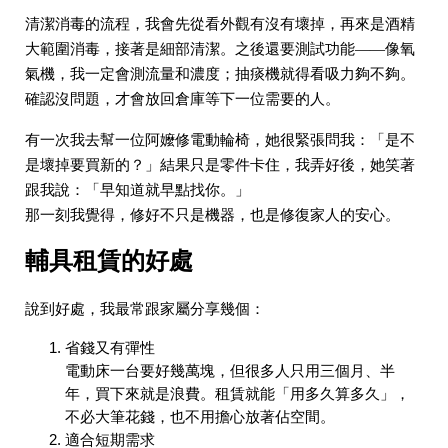
清潔消毒的流程，我會先從看外觀有沒有壞掉，再來是酒精
大範圍消毒，接著是細部清潔。之後還要測試功能——像氧
氣機，我一定會測流量和濃度；抽痰機就得看吸力夠不夠。
確認沒問題，才會放回倉庫等下一位需要的人。
有一次我去幫一位阿嬤修電動輪椅，她很緊張問我：「是不
是壞掉要買新的？」結果只是零件卡住，我弄好後，她笑著
跟我說：「早知道就早點找你。」
那一刻我覺得，修好不只是機器，也是修復家人的安心。
輔具租賃的好處
說到好處，我最常跟家屬分享幾個：
省錢又有彈性
電動床一台要好幾萬塊，但很多人只用三個月、半
年，買下來就是浪費。租賃就能「用多久算多久」，
不必大筆花錢，也不用擔心放著佔空間。
適合短期需求