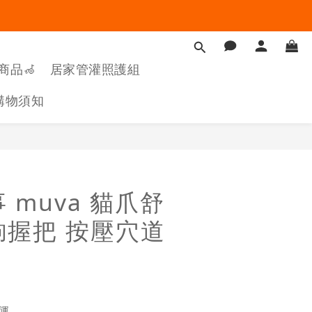
商品🦽
居家管灌照護組
購物須知
立即購買
 muva 貓爪舒
鉤握把 按壓穴道
】
免運