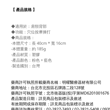
【 產品規格 】
◆適用於
：
肩頸背部
◆功能
：
穴位按摩捶打
◆商品規格
：
-本體尺寸：長 40cm * 寬 16cm
-本體重量：約 185g
-產品材質：塑膠
-產品顏色：粉色 + 藍色
-製造國別：台灣
藥商許可執照所載藥商名稱：明曜醫療器材有限公司
藥商地址：台北市北投區石牌路二段128號
藥商許可執照字號：北市衛器販(投)字第MD6201001676
產品製造日期：詳見商品包裝標示及敘述
有效期間或保存期限：詳見商品包裝標示及敘述
藥商諮詢專線電話：02-2827-7493 / 02-2821-5408 / 0935