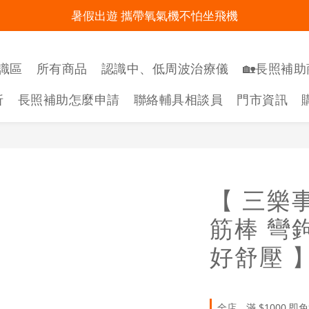
暑假出遊 攜帶氧氣機不怕坐飛機
明陽來村全館免運優惠中
明陽來村全館免運優惠中
識區
所有商品
認識中、低周波治療儀
🏡長照補助
折
長照補助怎麼申請
聯絡輔具相談員
門市資訊
【 三樂事
筋棒 彎
好舒壓 
全店，滿 $1000 即