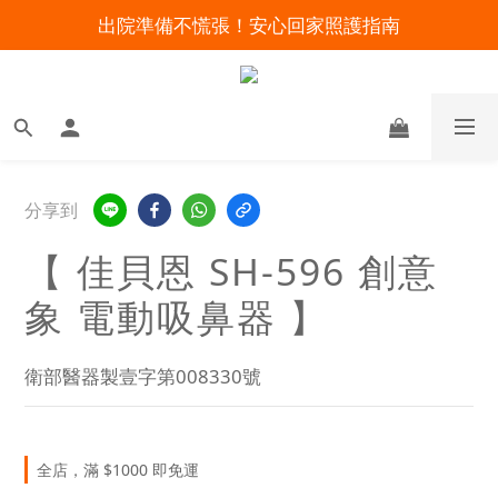
出院準備不慌張！安心回家照護指南
明陽來村全館免運優惠中
暑假出遊 攜帶氧氣機不怕坐飛機
明陽來村全館免運優惠中
分享到
【 佳貝恩 SH-596 創意
象 電動吸鼻器 】
衛部醫器製壹字第008330號
全店，滿 $1000 即免運