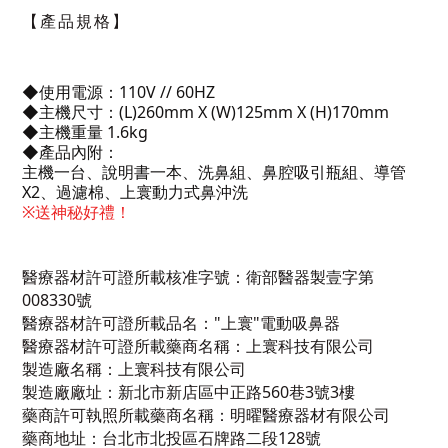
【產品規格】
◆使用電源
：
110V // 60HZ
◆
主機尺寸
：
(L)260mm X (W)125mm X (H)170mm
◆
主機重量 1.6kg
◆
產品內附：
主機一台、說明書一本、洗鼻組、鼻腔吸引瓶組、導管
X2、過濾棉、上寰動力式鼻沖洗
※送神秘好禮！
醫療器材許可證所載核准字號：衛部醫器製壹字第
008330號
醫療器材許可證所載品名："上寰"電動吸鼻器
醫療器材許可證所載藥商名稱：上寰科技有限公司
製造廠名稱：上寰科技有限公司
製造廠廠址：新北市新店區中正路560巷3號3樓
藥商許可執照所載藥商名稱：明曜醫療器材有限公司
藥商地址：台北市北投區石牌路二段128號