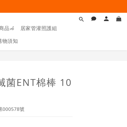
商品🦽
居家管灌照護組
購物須知
立即購買
滅菌ENT棉棒 10
00578號