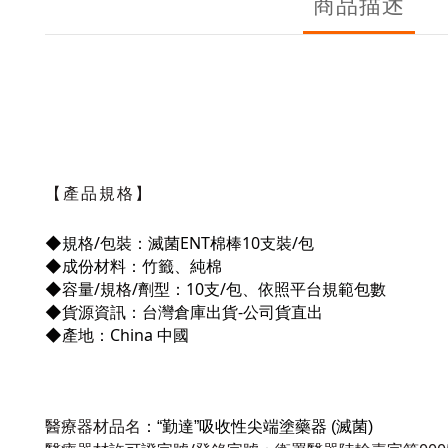
商品描述
【產品規格】
◆規格/包裝：滅菌ENT棉棒10支裝/包
◆
成份材料
：
竹籤、純棉
◆
容量/規格/劑型
：
10支/包、依照平台規範包數
◆
貨源資訊
：
台灣倉庫出貨-公司貨直出
◆
產地
：
China 中國
醫療器材品名
：
“勤達”吸收性尖端塗藥器 (滅菌)