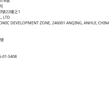
578號
司
3號22樓之1
, LTD
NOMIC DEVELOPMENT ZONE, 246001 ANQING, ANHUI, CHIN
 號
-01-5408