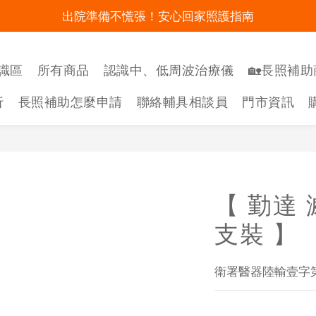
出院準備不慌張！安心回家照護指南
明陽來村全館免運優惠中
暑假出遊 攜帶氧氣機不怕坐飛機
識區
所有商品
認識中、低周波治療儀
🏡長照補助
明陽來村全館免運優惠中
折
長照補助怎麼申請
聯絡輔具相談員
門市資訊
【 勤達 
支裝 】
衛署醫器陸輸壹字第0