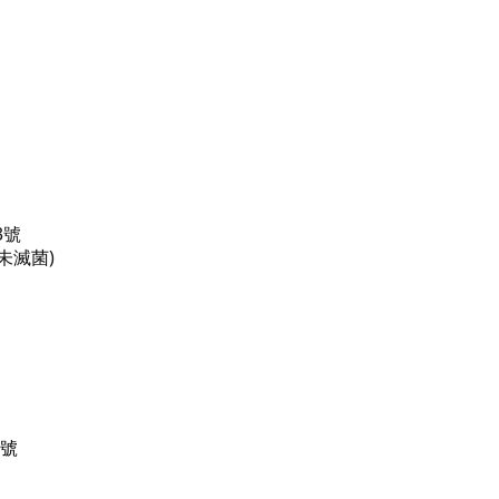
3號
未滅菌)
 號