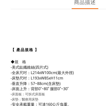
商品描述
【 產品規格 】
◆規 格
-
美式鈦纖維絲(四片式)
-
全床尺吋：L214xW100cm(最大外徑)
-
床墊尺吋：
L193xW85xH11cm
-
垂直升降：
57~88cm(含床墊)
-
床面上升：背部0˚~80˚ 腿部0˚~30˚
-
床面板：可拆式床面板
-
床墊：醫療用床墊
-
安全承載重量：可達160公斤負重。