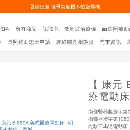
暑假出遊 攜帶氧氣機不怕坐飛機
明陽來村全館免運優惠中
明陽來村全館免運優惠中
識區
所有商品
認識中、低周波治療儀
🏡長照補助
折
長照補助怎麼申請
聯絡輔具相談員
門市資訊
【 康元 
療電動床 
衛部醫器製壹字第00
衛部器廣字第1080
此款三馬達電動床、