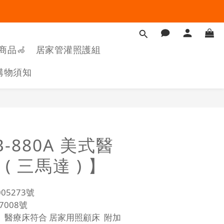
商品🦽
居家管灌照護組
購物須知
立即購買
B-880A 美式醫
( 三馬達 ) 】
5273號
7008號
醫療床符合 居家用照顧床  附加