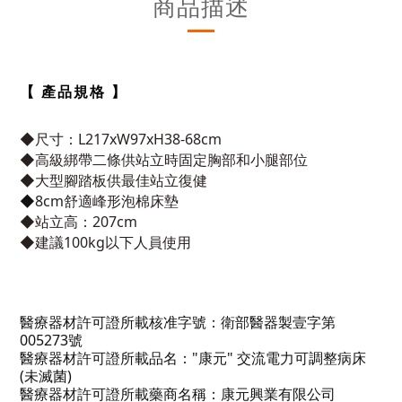
商品描述
【 產品規格 】
◆尺寸：L217xW97xH38-68cm
◆高級綁帶二條供站立時固定胸部和小腿部位
◆大型腳踏板供最佳站立復健
◆
8cm舒適峰形泡棉床墊
◆站立高：207cm
◆建議100kg以下人員使用
醫療器材許可證所載核准字號：衛部醫器製壹字第
005273號
醫療器材許可證所載品名："康元" 交流電力可調整病床
(未滅菌)
醫療器材許可證所載藥商名稱：康元興業有限公司