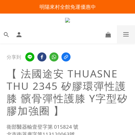
明陽來村全館免運優惠中
明陽來村全館免運優惠中
出院準備不慌張！安心回家照護指南
暑假出遊 攜帶氧氣機不怕坐飛機
明陽來村全館免運優惠中
分享到
【 法國途安 THUASNE
THU 2345 矽膠環彈性護
膝 髕骨彈性護膝 Y字型矽
膠加強圈 】
衛部醫器輸壹登字第 015824 號
北市衛器廣字第113120063號