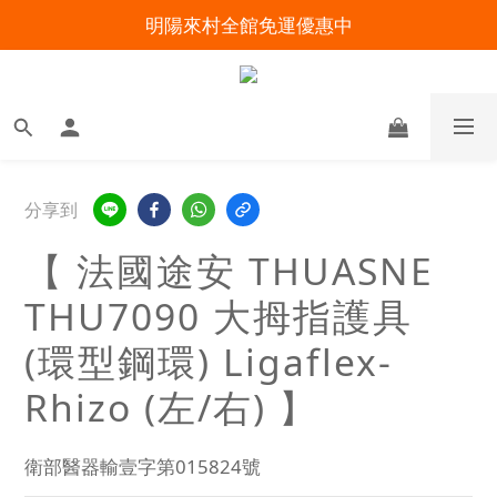
明陽來村全館免運優惠中
明陽來村全館免運優惠中
出院準備不慌張！安心回家照護指南
暑假出遊 攜帶氧氣機不怕坐飛機
明陽來村全館免運優惠中
分享到
【 法國途安 THUASNE
THU7090 大拇指護具
(環型鋼環) Ligaflex-
Rhizo (左/右) 】
衛部醫器輸壹字第015824號