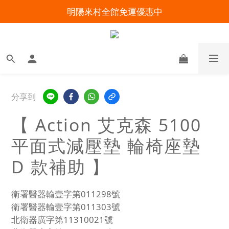
明陽來村全館免運優惠中
明陽來村全館免運優惠中
出院準備不慌張！安心回家照護指南
暑假出遊 攜帶氧氣機不怕坐飛機
明陽來村全館免運優惠中
分享到
【 Action 艾克森 5100
平面式減壓墊 輪椅座墊
D 款補助 】
衛署醫器輸壹字第011298號
衛署醫器輸壹字第011303號
北衛器廣字第11310021號