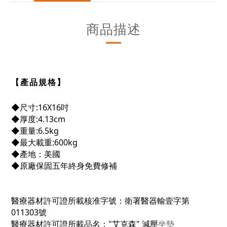
商品描述
【產品規格】
◆
尺寸:16X16吋
◆
厚度:4.13cm
◆
重量:6.5kg
◆
最大載重:600kg
◆
產地
：
美國
◆
原廠保固五年終身免費修補
醫療器材許可證所載核准字號：衛署醫器輸壹字第
011303號
醫療器材許可證所載品名："艾克森
" 減壓
坐墊