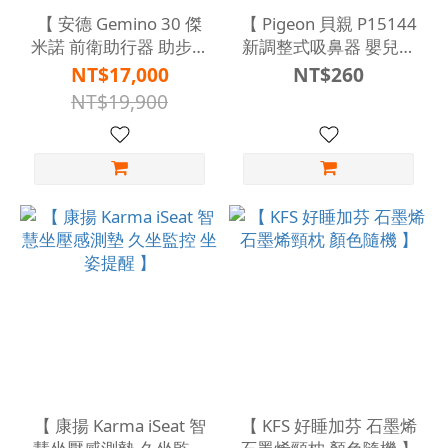
【 安德 Gemino 30 傑
【 Pigeon 貝親 P15144
米諾 前衛助行器 助步車
新調整式吸鼻器 嬰兒吸
(含專用安全背帶及購物
鼻器 0個月可用 】
NT$17,000
NT$260
袋) 黑色 】
NT$19,900
【 康揚 Karma iSeat 智
【 KFS 好睡加芬 石墨烯