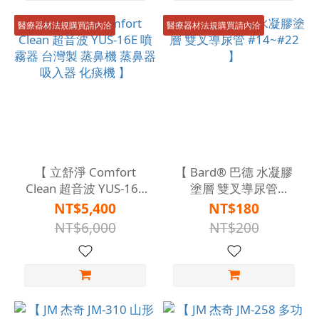
醫療器材法規購買請內洽
醫療器材法規購買請內洽
【 立舒淨 Comfort
【 Bard® 巴德 水凝膠
Clean 超音波 YUS-16E
塗層 雙叉導尿管
噴霧器 台灣製 蒸鼻機
#14~#22 】
NT$5,400
NT$180
蒸鼻器 吸入器 化痰機
NT$6,000
NT$200
】