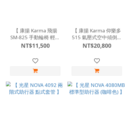
【 康揚 Karma 飛揚
【 康揚 Karma 仰樂多
SM-825 手動輪椅 輕量
515 氣壓式空中傾倒手
化量產型 】
動輪椅 安全重心潛移裝
NT$11,500
NT$20,800
置 】