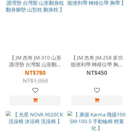
【 JM 杰奇 JM-310 山形
【 JM 杰奇 JM-258 多功
護理墊 台灣製 山形翻身
能便利帶 轉移位帶 胸帶
枕 翻身腳墊 山型枕 翻
】
NT$780
NT$450
身枕 】
NT$1,050