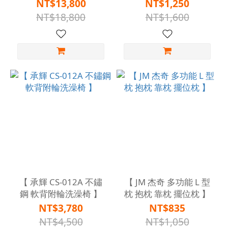
】
(軟墊) 】
NT$13,800
NT$1,250
NT$18,800
NT$1,600
【 承輝 CS-012A 不鏽
【 JM 杰奇 多功能 L 型
鋼 軟背附輪洗澡椅 】
枕 抱枕 靠枕 擺位枕 】
NT$3,780
NT$835
NT$4,500
NT$1,050