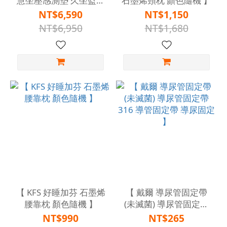
慧坐壓感測墊 久坐監控
石墨烯頸枕 顏色隨機 】
坐姿提醒 】
NT$6,590
NT$1,150
NT$6,950
NT$1,680
【 KFS 好睡加芬 石墨烯
【 戴爾 導尿管固定帶
腰靠枕 顏色隨機 】
(未滅菌) 導尿管固定帶
316 導管固定帶 導尿固
NT$990
NT$265