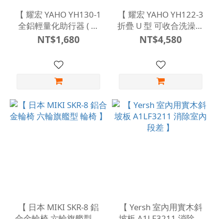
【 耀宏 YAHO YH130-1
【 耀宏 YAHO YH122-3
全鋁輕量化助行器 ( 藍
折疊 U 型 可收合洗澡洗
色/金色 ) 】
臀沐浴椅 】
NT$1,680
NT$4,580
【 日本 MIKI SKR-8 鋁
【 Yersh 室內用實木斜
合金輪椅 六輪旗艦型 輪
坡板 A1LF3211 消除室