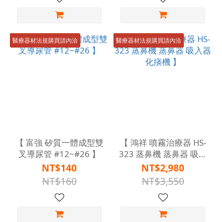
醫療器材法規購買請內洽
醫療器材法規購買請內洽
【 富強 矽質一體成型雙
【 鴻祥 噴霧治療器 HS-
叉導尿管 #12~#26 】
323 蒸鼻機 蒸鼻器 吸入
器 化痰機 】
NT$140
NT$2,980
NT$160
NT$3,550