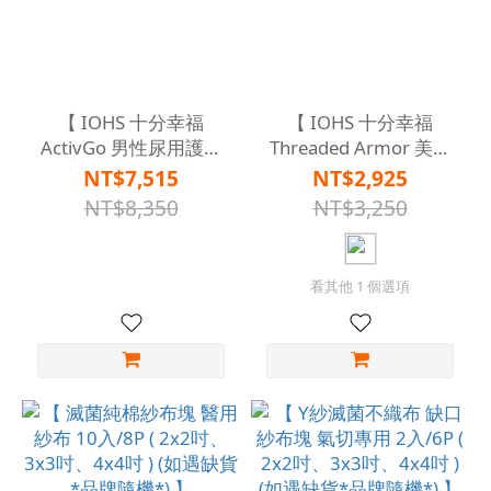
【 IOHS 十分幸福
【 IOHS 十分幸福
ActivGo 男性尿用護理
Threaded Armor 美國
組2.0 + 隔離墊 x2 +隔
速吸尿用內褲 ( 舒適款 )
NT$7,515
NT$2,925
離巾 x2 】
+大便隔離墊+隔離巾 】
NT$8,350
NT$3,250
看其他 1 個選項