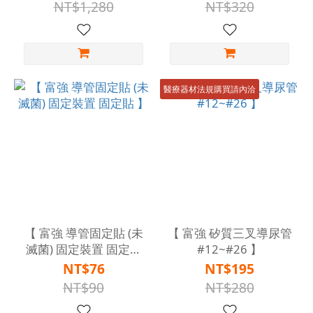
定 】
NT$1,280
NT$320
醫療器材法規購買請內洽
【 富強 導管固定貼 (未
【 富強 矽質三叉導尿管
滅菌) 固定裝置 固定貼
#12~#26 】
】
NT$76
NT$195
NT$90
NT$280