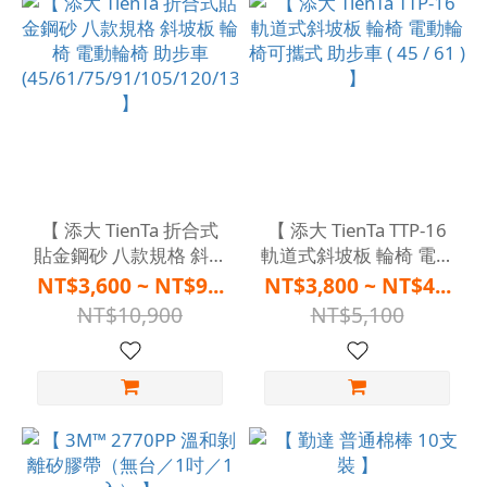
【 添大 TienTa 折合式
【 添大 TienTa TTP-16
貼金鋼砂 八款規格 斜坡
軌道式斜坡板 輪椅 電動
板 輪椅 電動輪椅 助步
輪椅可攜式 助步車 ( 45
NT$3,600 ~ NT$9...
NT$3,800 ~ NT$4...
車
/ 61 ) 】
NT$10,900
NT$5,100
(45/61/75/91/105/120/135/150)
】