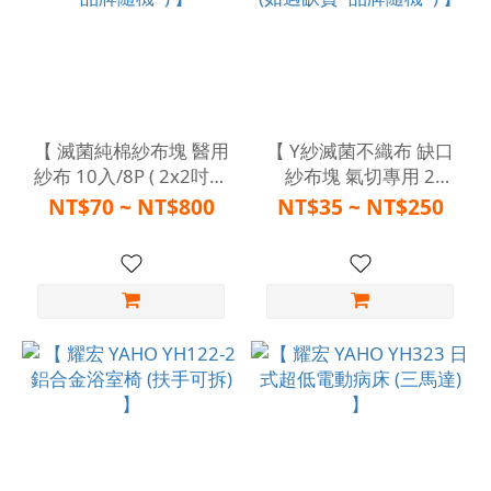
【 滅菌純棉紗布塊 醫用
【 Y紗滅菌不織布 缺口
紗布 10入/8P ( 2x2吋、
紗布塊 氣切專用 2
3x3吋、4x4吋 ) (如遇缺
入/6P ( 2x2吋、3x3
NT$70 ~ NT$800
NT$35 ~ NT$250
貨*品牌隨機*) 】
吋、4x4吋 ) (如遇缺貨*
品牌隨機*) 】