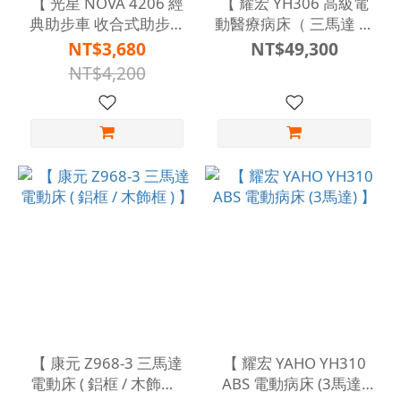
【 光星 NOVA 4206 經
【 耀宏 YH306 高級電
典助步車 收合式助步車
動醫療病床（ 三馬達 ）
】
含蓄電功能 】
NT$3,680
NT$49,300
NT$4,200
【 康元 Z968-3 三馬達
【 耀宏 YAHO YH310
電動床 ( 鋁框 / 木飾框 )
ABS 電動病床 (3馬達)