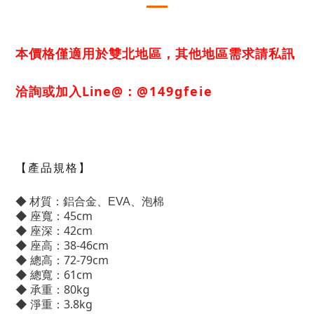
本價格僅適用於雙北地區，其他地區需求
請私訊
洽詢或加入Line@：
@149gfeie
【產品規格】
◆ 材質：
鋁合金、EVA、泡棉
◆ 座寬：45cm
◆ 座深：42cm
◆ 座高：38-46cm
◆ 總高：72-79cm
◆ 總寬：61cm
◆ 承重：80kg
◆ 淨重：3.8kg