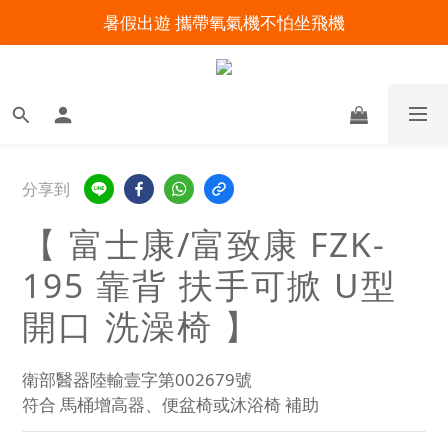
暑假出遊 攜帶氧氣機不怕坐飛機
明陽來村全館免運優惠中
明陽來村全館免運優惠中
分享到
【 富士康/富致康 FZK-
195 靠背 扶手可掀 U型
開口 洗澡椅 】
衛部醫器陸輸壹字第002679號
符合 馬桶增高器、便盆椅或沐浴椅 補助