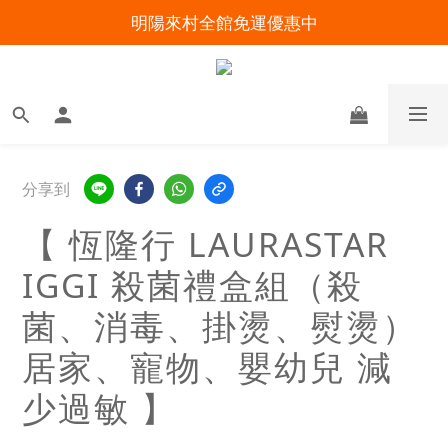
明陽來村全館免運優惠中
明陽來村全館免運優惠中
出院準備不慌張！安心回家照護指南
暑假出遊 攜帶氧氣機不怕坐飛機
明陽來村全館免運優惠中
分享到
【 恆隆行 LAURASTAR
IGGI 殺菌禮盒組（殺
菌、消毒、掛燙、熨燙）
居家、寵物、嬰幼兒 減
少過敏 】