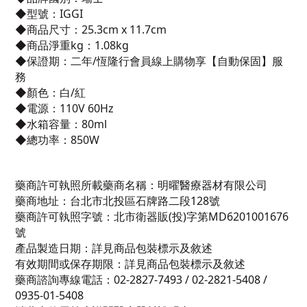
◆
型號
：
IGGI
◆
商品尺寸
：
25.3cm x 11.7cm
◆
商品淨重kg
：
1.08kg
◆
保證期
：
二年/恆隆行會員線上購物享【自動保固】服
務
◆
顏色
：白/紅
◆
電源
：
110V 60Hz
◆
水箱容量
：
80ml
◆
總功率：850W
藥商許可執照所載藥商名稱：明曜醫療器材有限公司
藥商地址：台北市北投區石牌路二段128號
藥商許可執照字號：北市衛器販(投)字第MD6201001676
號
產品製造日期：詳見商品包裝標示及敘述
有效期間或保存期限：詳見商品包裝標示及敘述
藥商諮詢專線電話：02-2827-7493 / 02-2821-5408 /
0935-01-5408