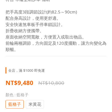
把手高度3段調節設計(約82.5～90cm)
配合身高設計，使用更舒適。
安全快速煞車板手停車鎖設計。
折疊收納方便攜帶。
座面收納空間寬敞，方便置入或取出物品。
前輪兩種調節，方向固定及120度擺動，讓方向變化為
順暢。
全店，滿 $1000 即免運
NT$9,480
NT$10,800
顏色
: 藍格子
藍格子
米黃花