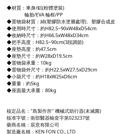
◆材質：車身/鋁(粉體塗裝)
輪胎/EVA 輪框/PP
◆
置物袋材質：綿(塑膠防水塗層處理)、塑膠合成皮
◆
使用時尺寸：約H82.5~90xW48xD54cm
◆
收納時尺寸：約H66.5xW48xD34cm
◆
把手高度：H82.5~90cm(3段調節)
◆
座墊高度：約47.5cm
◆
座墊尺寸：約W28xD19.5cm
◆
置物袋承重：10kg
◆
置物袋外尺寸：約H22.5xW27.5xD29cm
◆
小袋尺寸：約H18xW25xD6cm
◆
重量：約5kg
◆
座面最大承重：80kg
核定品名："島製作所" 機械式助行器(未滅菌)
核准字號：衛部醫器輸壹字第023237號
藥商名稱：宸意有限公司
製造廠名稱：KEN FON CO., LTD