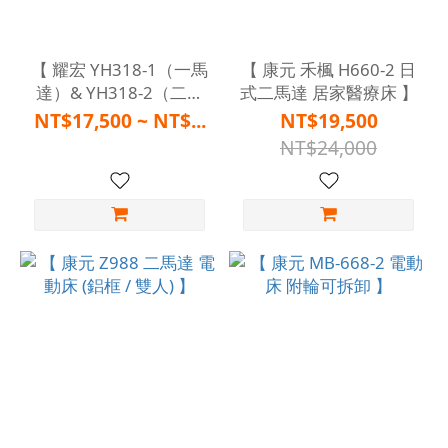
【 耀宏 YH318-1（一馬
【 康元 禾楓 H660-2 日
達）& YH318-2（二馬
式二馬達 居家醫療床 】
達）電動居家病床 雙開
NT$17,500 ~ NT$...
NT$19,500
式護欄 】
NT$24,000