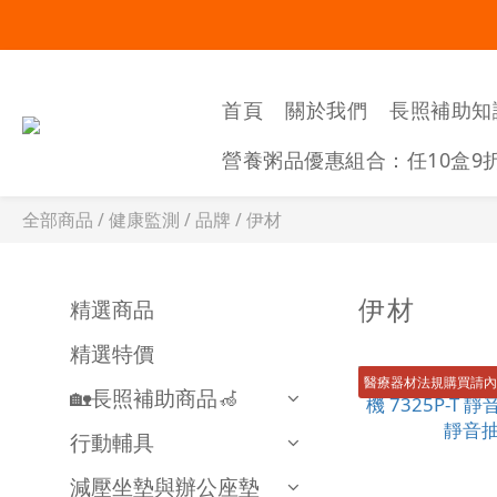
首頁
關於我們
長照補助知
營養粥品優惠組合：任10盒9
全部商品
/
健康監測
/
品牌
/
伊材
伊材
精選商品
精選特價
醫療器材法規購買請
🏡長照補助商品🦽
行動輔具
減壓坐墊與辦公座墊