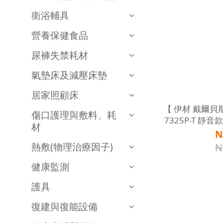
衛浴輔具
營養保健食品
尿褲失禁耗材
氣墊床及減壓床墊
居家照顧床
【 伊材 戴爾貝斯 
傷口護理與敷料、耗
7325P-T 靜
材
音抽
N
熱敷(物理治療因子)
N
健康監測
護具
復建與復能設備