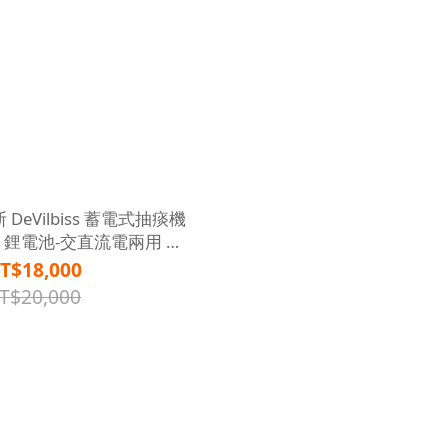
DeVilbiss 蓄電式抽痰機
音款 鋰電池-交直流電兩用 靜
痰機 外出型 】
T$18,000
T$20,000