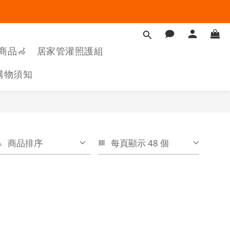
商品🦽
居家管灌照護組
購物須知
商品排序
每頁顯示 48 個