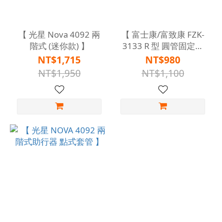
【 光星 Nova 4092 兩
【 富士康/富致康 FZK-
階式 (迷你款) 】
3133 R 型 圓管固定助
行器 】
NT$1,715
NT$980
NT$1,950
NT$1,100