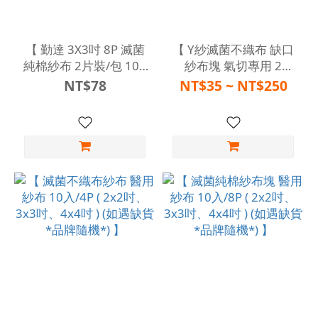
【 勤達 3X3吋 8P 滅菌
【 Y紗滅菌不織布 缺口
純棉紗布 2片裝/包 100
紗布塊 氣切專用 2
入 】
入/6P ( 2x2吋、3x3
NT$78
NT$35 ~ NT$250
吋、4x4吋 ) (如遇缺貨*
品牌隨機*) 】