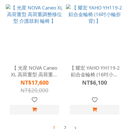
【 光星 NOVA Caneo
【 耀宏 YAHO YH119-2
XL 高荷重型 高荷重調
鋁合金輪椅 (16吋小輪
整移位型 介護鼓剎 輪椅
折背) 】
NT$17,600
NT$6,100
】
NT$20,000
1
2