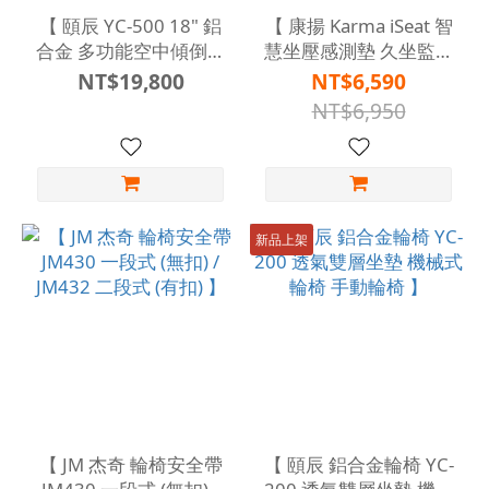
【 頤辰 YC-500 18" 鋁
【 康揚 Karma iSeat 智
合金 多功能空中傾倒輪
慧坐壓感測墊 久坐監控
椅 移位輪椅 ( 輪椅 B +
坐姿提醒 】
NT$19,800
NT$6,590
A + C 款 ) 】
NT$6,950
新品上架
【 JM 杰奇 輪椅安全帶
【 頤辰 鋁合金輪椅 YC-