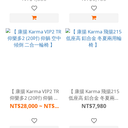
【 康揚 Karma VIP2 TR
【 康揚 Karma 飛揚215
仰樂多2 (20吋) 仰躺 空
低座高 鋁合金 冬夏兩用
中傾倒 二合一輪椅 】
輪椅 】
NT$28,000 ~ NT$...
NT$7,980