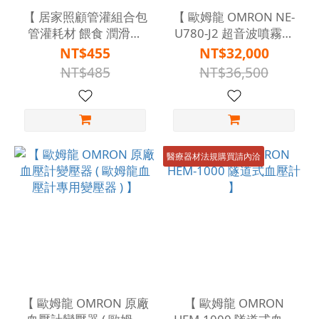
【 居家照顧管灌組合包
【 歐姆龍 OMRON NE-
管灌耗材 餵食 潤滑劑
U780-J2 超音波噴霧治
宜拉膠帶 (線上不可販
療器 霧化器 】
NT$455
NT$32,000
售) 】
NT$485
NT$36,500
醫療器材法規購買請內洽
【 歐姆龍 OMRON 原廠
【 歐姆龍 OMRON