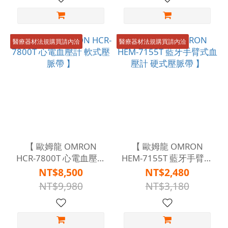
醫療器材法規購買請內洽
醫療器材法規購買請內洽
【 歐姆龍 OMRON
【 歐姆龍 OMRON
HCR-7800T 心電血壓計
HEM-7155T 藍牙手臂式
軟式壓脈帶 】
血壓計 硬式壓脈帶 】
NT$8,500
NT$2,480
NT$9,980
NT$3,180