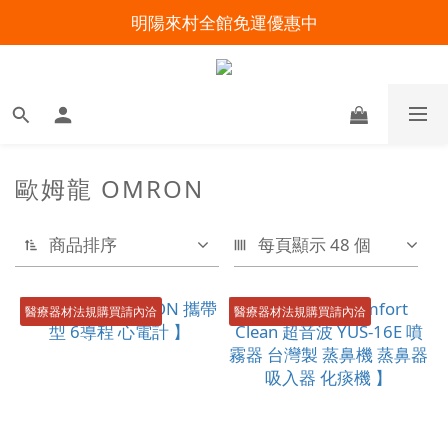
明陽來村全館免運優惠中
明陽來村全館免運優惠中
出院準備不慌張！安心回家照護指南
暑假出遊 攜帶氧氣機不怕坐飛機
明陽來村全館免運優惠中
歐姆龍 OMRON
商品排序
每頁顯示 48 個
醫療器材法規購買請內洽
醫療器材法規購買請內洽