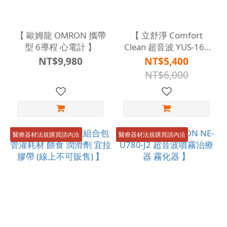
【 歐姆龍 OMRON 攜帶
【 立舒淨 Comfort
型 6導程 心電計 】
Clean 超音波 YUS-16E
噴霧器 台灣製 蒸鼻機
NT$9,980
NT$5,400
蒸鼻器 吸入器 化痰機
NT$6,000
】
醫療器材法規購買請內洽
醫療器材法規購買請內洽