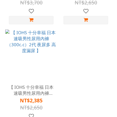
快乾 速吸 可機洗 】
洗 】
NT$3,700
NT$2,650
【 IOHS 十分幸福 日本
速吸男性尿用內褲
（300c.c）2代 夜尿多
NT$2,385
高度漏尿 】
NT$2,650