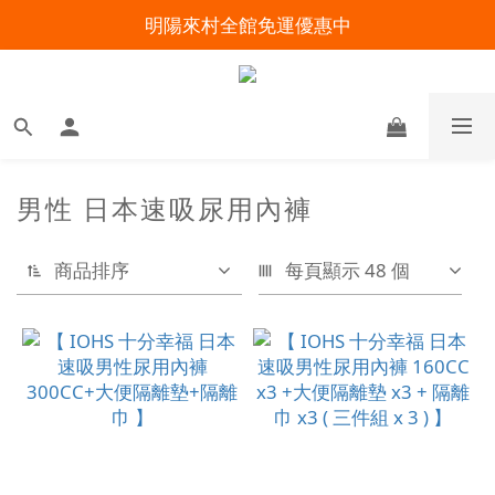
明陽來村全館免運優惠中
明陽來村全館免運優惠中
出院準備不慌張！安心回家照護指南
暑假出遊 攜帶氧氣機不怕坐飛機
明陽來村全館免運優惠中
男性 日本速吸尿用內褲
商品排序
每頁顯示 48 個