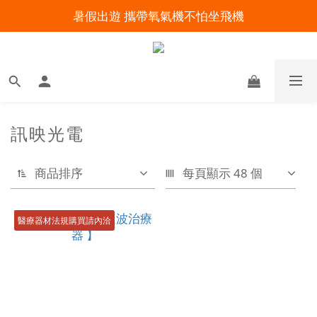
暑假出遊 攜帶氧氣機不怕坐飛機
明陽來村全館免運優惠中
明陽來村全館免運優惠中
訊映光電
商品排序
每頁顯示 48 個
醫療器材法規購買請內洽