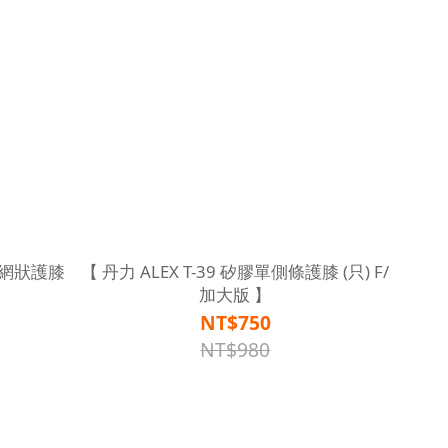
透氣網狀護膝
【 丹力 ALEX T-39 矽膠單側條護膝 (只) F/
加大版 】
NT$750
NT$980