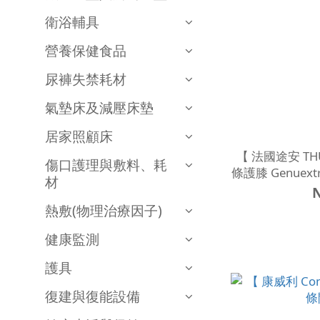
衛浴輔具
營養保健食品
尿褲失禁耗材
氣墊床及減壓床墊
居家照顧床
【 法國途安 THU
傷口護理與敷料、耗
條護膝 Genue
材
熱敷(物理治療因子)
健康監測
護具
復建與復能設備