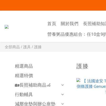
首頁
關於我們
長照補助知
營養粥品優惠組合：任10盒9
全部商品
/
護具
/
護膝
護膝
精選商品
精選特價
🏡長照補助商品🦽
行動輔具
減壓坐墊與辦公座墊