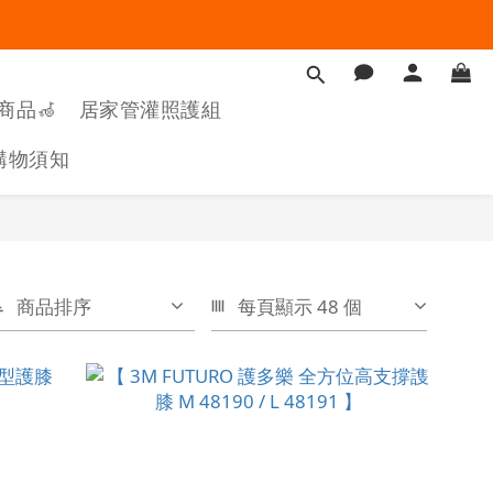
商品🦽
居家管灌照護組
購物須知
商品排序
每頁顯示 48 個