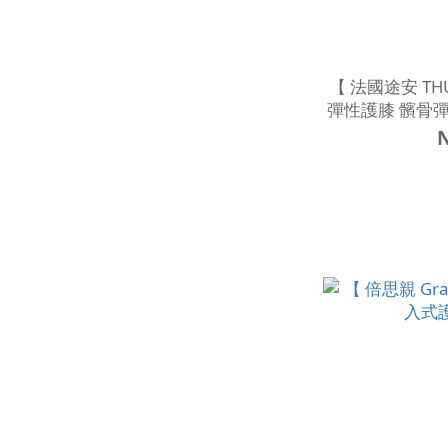
【 法國途安 THU
彈性護膝 髕骨