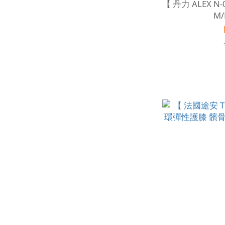
【 丹力 ALEX N
M/