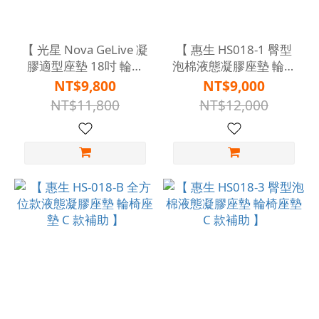
【 光星 Nova GeLive 凝
【 惠生 HS018-1 臀型
膠適型座墊 18吋 輪椅
泡棉液態凝膠座墊 輪椅
座墊 C 款補助 凝膠坐墊
座墊 C 款補助 】
NT$9,800
NT$9,000
新尺寸 】
NT$11,800
NT$12,000