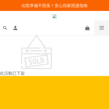
出院準備不慌張！安心回家照護指南
明陽來村全館免運優惠中
暑假出遊 攜帶氧氣機不怕坐飛機
明陽來村全館免運優惠中
此活動已下架